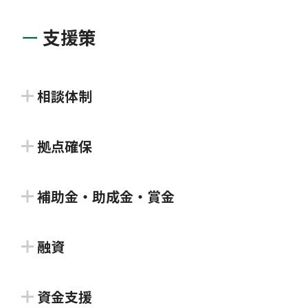
支援策
相談体制
四国NEDOデスク
拠点確保
四国経済産業局
Setouchi-i-Base
補助金・助成金・賞金
NEDOの担当職員が四国経済産業局と連携して、技術
Setouchi-i-Base
高松市特産品・伝統的ものづくり販
開発に取り組む企業及び研究者、支援機関等からの相
融資
売促進事業補助金
談に応じてNEDOの支援策を説明するほか、地域にお
Setouchi-i-Baseでは、フリーランスや個人事業主の
信用保証
ける行事やイベントでのNEDOの活動・支援施策を紹
方の活動を応援しています。活動の場や交流イベント
資金支援
高松市