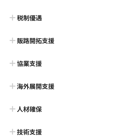
介します。※対面での相談は事前予…
に加え、コーディネーターによる相談対応やスキル講
香川県信用保証協会
114GENNAIイノベーションファン
座などを提供しています。
高松市の特産品及び伝統的ものづくりに関する製品の
税制優遇
対象者：
ド
#起業前・プレシード期
#シード期
販売促進のために要する、販路開拓、広告宣伝等の経
#アーリー期
#ミドル期
#レイター期
中小企業・小規模事業者が民間金融機関から事業資金
対象者：
#起業前・プレシード期
#シード期
オープンイノベーション促進税制
費の一部について、予算の範囲内で補助します。
を調達する際に、保証人となって融資を受けやすくサ
販路開拓支援
支援類型：
#相談体制
株式会社百十四銀行
#アーリー期
#ミドル期
#レイター期
ポートします。創業保証制度など、資金ニーズに応じ
対象者：
#アーリー期
#ミドル期
#レイター期
支援類型：
#拠点確保
四国経済産業局
高松市特産品・伝統的ものづくり販
た保証制度にて金融支援を行っています。 （※支援対
百十四銀行及び当行全額出資の投資専門子会社である
協業支援
支援類型：
売促進事業補助金
#補助金・助成金・賞金
#販路開拓支援
坂出ビジネスサポートセンター事業
象は、各制度要綱等に定…
百十四共創投資株式会社は、2025年10月1日付で
国内の対象法人等が、オープンイノベーションを目的
J-GoodTech
地域・産業界と大学の研究連携の活
「114GENNAIイノベーションファンド」（総額20億
としてスタートアップ企業の株式を取得する場合、取
海外展開支援
高松市
対象者：
#起業前・プレシード期
#シード期
動拠点
坂出市
高松市研究開発事業補助金
円）を設立し、取扱いを開始しました。 本ファンド
得価額の25%を課税所得から控除できる制度。
#アーリー期
#ミドル期
#レイター期
はスタートアップ企業への投資を通…
独立行政法人中小企業基盤整備機構 四国本部
海外テックイベントへの出展支援
高松市の特産品及び伝統的ものづくりに関する製品の
人材確保
坂出ビジネスサポートセンター Saka-Biz は、坂出市
支援類型：
#融資
国立大学法人香川大学
対象者：
#起業前・プレシード期
#シード期
高松市
販売促進のために要する、販路開拓、広告宣伝等の経
が開設し、坂出商工会議所が運営する公的なビジネス
対象者：
#シード期
#アーリー期
#ミドル期
中小・ベンチャー企業の売上拡大・新しい取引先確
#アーリー期
#ミドル期
#レイター期
独立行政法人日本貿易振興機構 香川貿易情報センタ
丸亀市産業振興支援補助金
費の一部について、予算の範囲内で補助します。
相談所です。地域を問わず、どなたでも無料でご利用
#レイター期
オープンイノベーションのプラットフォームとして、
保、海外展開を応援するマッチングサイトです。
技術支援
新製品や新サービスの開発、試作品の作成及び既存製
ー
支援類型：
#税制優遇
かがわ事業サポートつなぎ融資
いただけ、結果が出るまで徹底的にサポートします。
「組織」対「組織」の研究連携を一体的にマネジメン