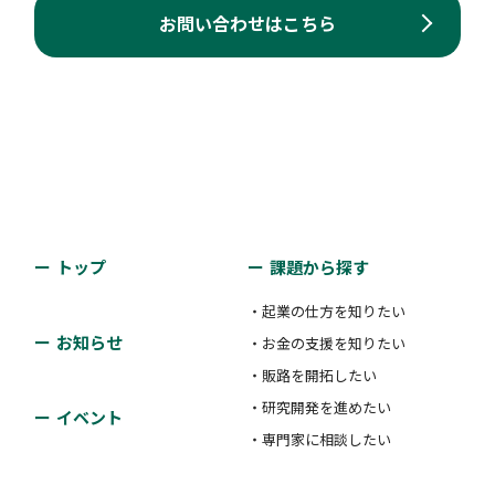
支援類型：
#その他
ご相談ください。
#レイター期
の一部を補助します。
お問い合わせはこちら
#人材確保
支援類型：
#海外展開支援
対象者：
#起業前・プレシード期
#シード期
対象者：
#アーリー期
#ミドル期
#レイター期
M&A
#アーリー期
#ミドル期
#レイター期
支援類型：
小豆島町主体的にがんばる事業者販
#補助金・助成金・賞金
#販路開拓支援
海外展開ハンズオン支援事業
支援類型：
#相談体制
路開拓支援補助金
#人材確保
株式会社百十四銀行
独立行政法人中小企業基盤整備機構 四国本部
小豆島町
相談窓口
企業買収をサポート
小豆島町主体的にがんばる事業者販
トップ
課題から探す
路開拓支援補助金
海外ビジネスの課題やお悩みを解決するため、豊富な
産業の振興及び発展を目的に、国内外で新規販路開拓
対象者：
#ミドル期
#レイター期
・起業の仕方を知りたい
香川県信用保証協会
実務経験・ノウハウを持つ専門家があらゆるご相談に
に主体的に取り組む町内に本社若しくは事業所を有す
お知らせ
支援類型：
#その他
・お金の支援を知りたい
無料でお応えし、ハンズオンで支援します。
小豆島町
る法人又は町内に住所を有する個人事業者に対し、展
・販路を開拓したい
中小企業・小規模事業者からの困りごと・悩みごと等
示会等の出展に係る経費について補助金を交付しま
・研究開発を進めたい
の相談に対応。
イベント
対象者：
#起業前・プレシード期
#シード期
産業の振興及び発展を目的に、国内外で新規販路開拓
ハンズオン支援事業
す。
・専門家に相談したい
#アーリー期
#ミドル期
#レイター期
に主体的に取り組む町内に本社若しくは事業所を有す
対象者：
#起業前・プレシード期
#シード期