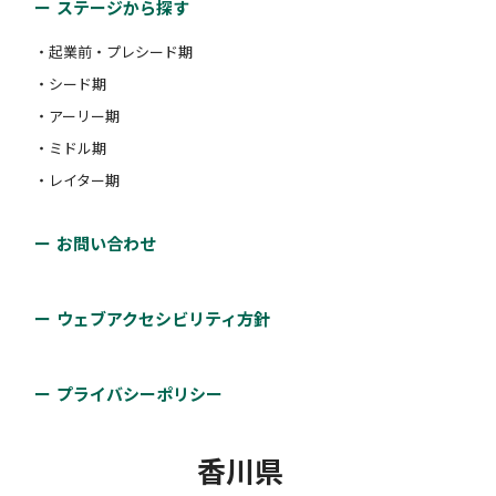
支援類型：
#海外展開支援
る法人又は町内に住所を有する個人事業者に対し、展
対象者：
ステージから探す
#アーリー期
#ミドル期
#レイター期
#アーリー期
#ミドル期
#レイター期
独立行政法人中小企業基盤整備機構 四国本部
示会等の出展に係る経費について補助金を交付しま
支援類型：
#補助金・助成金・賞金
#販路開拓支援
・起業前・プレシード期
支援類型：
#相談体制
す。
・シード期
経営課題の解決に取り組む中小・ベンチャー企業を対
【新かがわ中小企業応援ファンド等
・アーリー期
事業】海外見本市出展支援事業
象に豊富な経験と実績をもつ専門家を派遣し、アドバ
対象者：
#アーリー期
#ミドル期
#レイター期
大手企業との展示商談会開催事業
・ミドル期
専門家派遣事業
イスを実施します。 （スタートアップ企業にはIPO準
支援類型：
#補助金・助成金・賞金
#販路開拓支援
・レイター期
備フェーズにおけるプロジェクト支援等が可能。）
公益財団法人かがわ産業支援財団
公益財団法人かがわ産業支援財団
香川県信用保証協会
お問い合わせ
対象者：
#ミドル期
#レイター期
【新かがわ中小企業応援ファンド等
海外の国際見本市等に出展する際のブース借上料や現
県内製造業者等を対象に、優れた技術や製品を県外大
事業】新分野等チャレンジ支援事業
支援類型：
#その他
当協会の保証を利用または利用の見込みがある中小企
地通訳費、展示品輸送費等を助成。上限８０万円。
ウェブアクセシビリティ方針
手メーカーに直接提案する展示商談会を開催。要出展
業・小規模事業者を対象に、経営課題解決のために専
費用。
対象者：
#アーリー期
#ミドル期
#レイター期
門家を派遣。 1回あたり2時間の相談を年7回まで無料
公益財団法人かがわ産業支援財団
経営計画策定支援
プライバシーポリシー
で利用可能。
支援類型：
#海外展開支援
対象者：
#ミドル期
#レイター期
新分野進出等のための商品・技術開発や市場性を見極
香川県
支援類型：
#販路開拓支援
対象者：
#起業前・プレシード期
#シード期
株式会社百十四銀行
めるための試作品作成、付加価値の高い新製品開発の