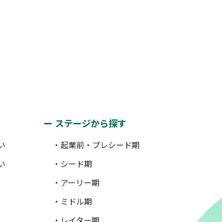
ステージから探す
い
・起業前・プレシード期
い
・シード期
・アーリー期
・ミドル期
・レイター期