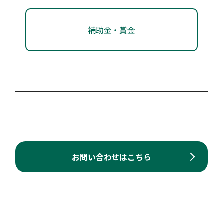
の一部を補助します。
支援類型：
#補助金・助成金・賞金
#販路開拓支援
高松市研究開発事業補助金
対象者：
#アーリー期
#ミドル期
#レイター期
補助金・賞金
高松市
支援類型：
#補助金・助成金・賞金
#販路開拓支援
丸亀市産業振興支援補助金
#人材確保
新製品や新サービスの開発、試作品の作成及び既存製
丸亀市
品の高付加価値化を図るために研究開発を実施する事
業に要する経費の一部について、予算の範囲内で補助
丸亀市内に住所（法人の場合は、本店所在地または主
します。
たる事業所）がある中小企業者が積極的に取り組む事
業に対し、その経費の一部を補助します。（販路開拓
対象者：
#アーリー期
#ミドル期
#レイター期
お問い合わせはこちら
等、様々な対象事業があります。※予算の状況によ
支援類型：
#補助金・助成金・賞金
り、募集を終了する場合があり…
対象者：
#アーリー期
#ミドル期
#レイター期
坂出市女性起業家応援補助金