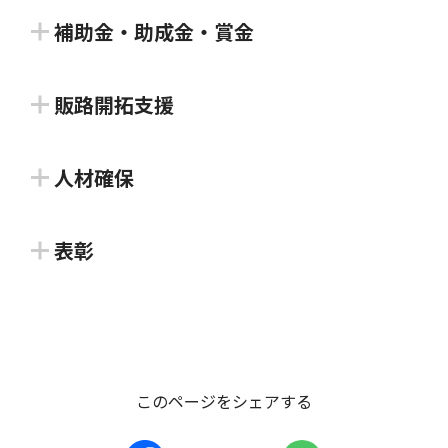
丸亀市空き店舗・空きオフィス等活
補助金・助成金・賞金
用促進補助金
新規開業・スタートアップ支援資金
販路開拓支援
丸亀市
融資に係る支払利子の一部補給
高松市特産品・伝統的ものづくり販
丸亀TMO構想で定める中心市街地重点整備区域内に
人材確保
高松市
売促進事業補助金
おいて、空き店舗、空きオフィス等を改装して店舗又
丸亀市産業振興支援補助金
は事業所を開設する事業者に対し、その改装費の一部
日本政策金融公庫が実施する「新規開業・スタートア
表彰
高松市
を補助します。※予算の状況により、募集を終了する
ップ支援資金融資」を受けた中小企業者に対し、支払
場合があります。
丸亀市
四国アライアンスビジネスプランコ
った利子の一部を補給します。
高松市の特産品及び伝統的ものづくりに関する製品の
ンテストの開催
販売促進のために要する、販路開拓、広告宣伝等の経
対象者：
#起業前・プレシード期
#シード期
丸亀市内に住所（法人の場合は、本店所在地または主
対象者：
#起業前・プレシード期
#シード期
費の一部について、予算の範囲内で補助します。
支援類型：
#拠点確保
#補助金・助成金・賞金
たる事業所）がある中小企業者が積極的に取り組む事
#アーリー期
株式会社百十四銀行
このページをシェアする
業に対し、その経費の一部を補助します。（販路開拓
支援類型：
#補助金・助成金・賞金
対象者：
#アーリー期
#ミドル期
#レイター期