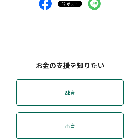
等、様々な対象事業があります。※予算の状況によ
四国アライアンスにてビジネスプランコンテストを開
支援類型：
#補助金・助成金・賞金
#販路開拓支援
り、募集を終了する場合があり…
催しています。最終審査会は公開で行い、表彰、賞金
高松市特産品・伝統的ものづくり販
を授与します。
売促進事業補助金
対象者：
#アーリー期
#ミドル期
#レイター期
高松市新市場販路開拓事業補助金
対象者：
#起業前・プレシード期
#シード期
支援類型：
#補助金・助成金・賞金
#販路開拓支援
高松市
#人材確保
支援類型：
#補助金・助成金・賞金
#表彰
高松市
お金の支援を知りたい
高松市の特産品及び伝統的ものづくりに関する製品の
高松市内の中小企業者が、自社の製品、サービス又は
善通寺市中小企業振興支援事業
販売促進のために要する、販路開拓、広告宣伝等の経
技術等の新たな販路を開拓するために、見本市、オン
費の一部について、予算の範囲内で補助します。
融資
ライン見本市又は越境ECモールへの自社製品等の出
善通寺市
展に要する経費の一部について、予算の範囲内で補助
対象者：
#アーリー期
#ミドル期
#レイター期
します。
善通寺市内において事業を実施している中小企業者に
支援類型：
#補助金・助成金・賞金
#販路開拓支援
出資
対し、販路開拓、人材育成、店舗リフォーム等の経費
対象者：
#アーリー期
#ミドル期
#レイター期