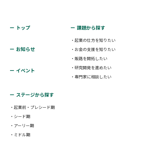
支援類型：
#補助金・助成金・賞金
#販路開拓支援
#人材確保
坂出市
トップ
課題から探す
坂出市では、女性の起業を支援することで社会進出を
善通寺市中小企業振興支援事業
・起業の仕方を知りたい
促し、地域での活躍推進を図るため、坂出市内で新規
お知らせ
・お金の支援を知りたい
に創業・起業する方に対して、創業・起業に係る経費
・販路を開拓したい
善通寺市
の一部を補助します。
・研究開発を進めたい
イベント
・専門家に相談したい
善通寺市内において事業を実施している中小企業者に
対象者：
#起業前・プレシード期
#シード期
対し、販路開拓、人材育成、店舗リフォーム等の経費
ステージから探す
支援類型：
#補助金・助成金・賞金
の一部を補助します。
・起業前・プレシード期
・シード期
対象者：
#アーリー期
#ミドル期
#レイター期
高松市新市場販路開拓事業補助金
・アーリー期
支援類型：
#補助金・助成金・賞金
#販路開拓支援
・ミドル期