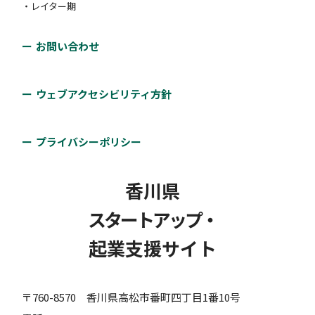
#人材確保
・レイター期
高松市
お問い合わせ
高松市内の中小企業者が、自社の製品、サービス又は
小豆島町主体的にがんばる事業者販
技術等の新たな販路を開拓するために、見本市、オン
路開拓支援補助金
ウェブアクセシビリティ方針
ライン見本市又は越境ECモールへの自社製品等の出
展に要する経費の一部について、予算の範囲内で補助
小豆島町
プライバシーポリシー
します。
産業の振興及び発展を目的に、国内外で新規販路開拓
対象者：
#アーリー期
#ミドル期
#レイター期
香川県
に主体的に取り組む町内に本社若しくは事業所を有す
支援類型：
#補助金・助成金・賞金
#販路開拓支援
スタートアップ・
る法人又は町内に住所を有する個人事業者に対し、展
示会等の出展に係る経費について補助金を交付しま
起業支援サイト
す。
高松市高松中央商店街創業新規出店
補助金
〒760-8570 香川県高松市番町四丁目1番10号
対象者：
#アーリー期
#ミドル期
#レイター期