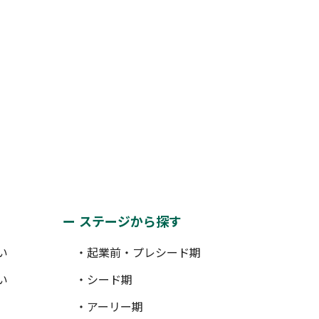
ステージから探す
い
・起業前・プレシード期
い
・シード期
・アーリー期