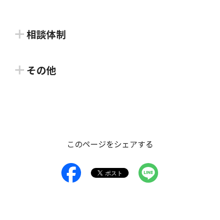
相談体制
香川県よろず支援拠点
その他
公益財団法人かがわ産業支援財団
ハンズオン支援事業
よろず支援拠点は、国（経済産業省）が全国に設置し
独立行政法人中小企業基盤整備機構 四国本部
た中小企業・小規模事業者のための無料経営相談所で
このページをシェアする
す。様々な分野の専門家が、経営課題に応じて、何度
経営課題の解決に取り組む中小・ベンチャー企業を対
でも無料で相談対応します。（香川県では、公益財団
象に豊富な経験と実績をもつ専門家を派遣し、アドバ
法人かがわ産業支援財団が、…
イスを実施します。 （スタートアップ企業にはIPO準
備フェーズにおけるプロジェクト支援等が可能。）
対象者：
#起業前・プレシード期
#シード期