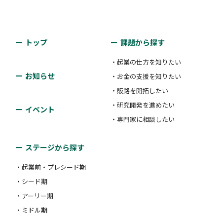
「ヒアリング」により、貴社事業や社内体制を分析
中小企業診断士による経営相談
し、課題を抽出してアドバイスを実施（SDGｓ宣言書
トップ
課題から探す
を作成）
・起業の仕方を知りたい
高松商工会議所
お知らせ
・お金の支援を知りたい
対象者：
#アーリー期
#ミドル期
・販路を開拓したい
創業など経営に関する様々な課題やお悩みを無料で相
支援類型：
#その他
・研究開発を進めたい
イベント
談できます。
・専門家に相談したい
対象者：
#起業前・プレシード期
#シード期
人事制度
ステージから探す
支援類型：
#相談体制
・起業前・プレシード期
株式会社百十四銀行
・シード期
・アーリー期
客さまの経営理念、企業文化、現状分析サービスで把
・ミドル期