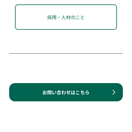
伴走型コンサルティング
採用・人材のこと
専門家派遣事業
株式会社百十四銀行
香川県信用保証協会
コンサルティングサービス 事業環境分析、経営課題
共有、ソリューション提案、ハンズオン支援
当協会の保証を利用または利用の見込みがある中小企
業・小規模事業者を対象に、経営課題解決のために専
対象者：
#ミドル期
#レイター期
門家を派遣。 1回あたり2時間の相談を年7回まで無料
支援類型：
#その他
で利用可能。
お問い合わせはこちら
対象者：
#起業前・プレシード期
#シード期
SDGｓ経営コンサルティング
#アーリー期
#ミドル期
#レイター期
支援類型：
#相談体制
株式会社百十四銀行