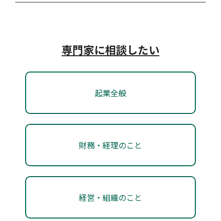
#アーリー期
#ミドル期
#レイター期
対象者：
#ミドル期
#レイター期
支援類型：
#相談体制
支援類型：
#その他
専門家に相談したい
相談窓口
経営計画策定支援
起業全般
香川県信用保証協会
株式会社百十四銀行
中小企業・小規模事業者からの困りごと・悩みごと等
経営計画策定支援
財務・経理のこと
の相談に対応。
対象者：
#ミドル期
#レイター期
対象者：
#起業前・プレシード期
#シード期
支援類型：
#その他
#アーリー期
#ミドル期
#レイター期
経営・組織のこと
支援類型：
#相談体制