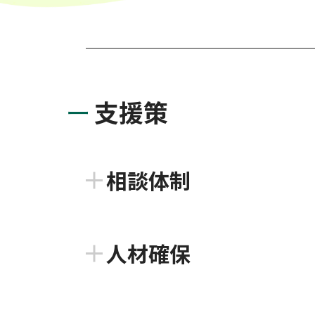
支援策
相談体制
香川県よろず支援拠点
人材確保
公益財団法人かがわ産業支援財団
プロフェッショナル人材戦略
よろず支援拠点は、国（経済産業省）が全国