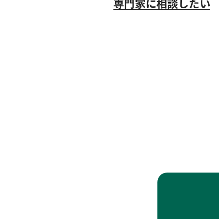
専門家に相談したい
経営・管理職人材紹介 兼業・副業人材紹介 
対象者：
#アーリー期
#ミドル期
支援類型：
#人材確保