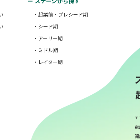
ステージから探す
い
・起業前・プレシード期
い
・シード期
・アーリー期
・ミドル期
・レイター期
〒
電話
開