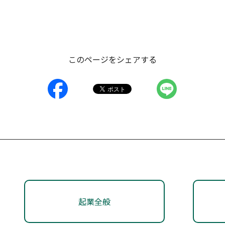
県では、公益財団法人かがわ産業支援財団が、…
#アーリー期
#ミドル期
#レイター期
とによって企業の経営革新を促し、地域と企業の成長戦略の実
このページをシェアする
期
起業全般