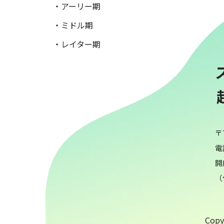
・アーリー期
・ミドル期
・レイター期
〒
電話
開
（
Copyr