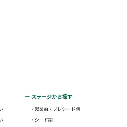
ステージから探す
い
・起業前・プレシード期
い
・シード期