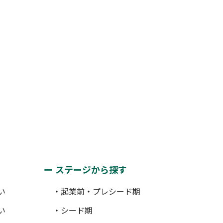
ステージから探す
い
・起業前・プレシード期
い
・シード期