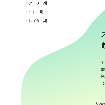
・アーリー期
・ミドル期
・レイター期
〒
電話
開
（
Copyr