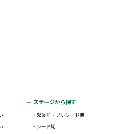
ステージから探す
い
・起業前・プレシード期
い
・シード期