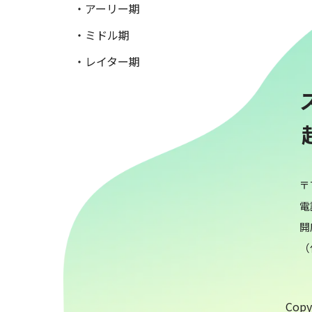
・アーリー期
・ミドル期
・レイター期
〒
電話
開
（
Copyr