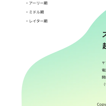
・アーリー期
・ミドル期
・レイター期
〒
電話
開
（
Copyr