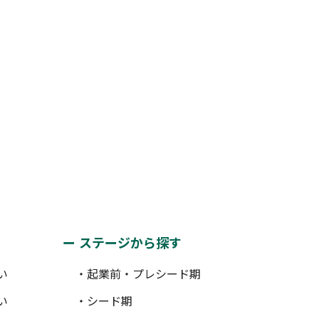
ステージから探す
い
・起業前・プレシード期
い
・シード期