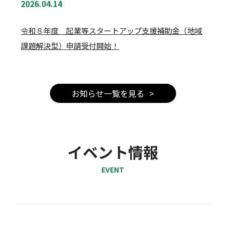
2026.04.14
令和８年度 起業等スタートアップ支援補助金（地域
課題解決型）申請受付開始！
起業前・プレシード期
観音寺市
レイター期
お知らせ一覧を見る
ミドル期
アーリー期
シード期
融資
相談体制
海外
拠点確保
採用・人材のこと
研究機関
出資
アクセラレーションプログラム・伴走支援
イベント情報
会社の設立方法
経営・組織のこと
EVENT
専門家に相談したい
補助金
国内
財務・経理関係
拠点確保
補助金・助成金・賞金
個人事業のはじめ方
研究開発を進めたい
事業計画書のつくり方
起業の仕方を知りたい
起業全般