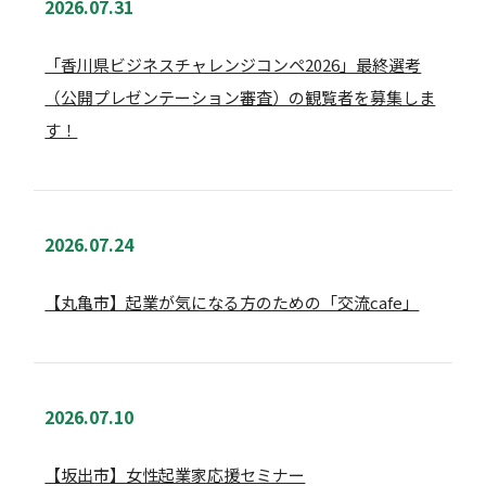
2026.07.31
補助金・助成金・賞金
税制優遇
販路を開拓したい
「香川県ビジネスチャレンジコンペ2026」最終選考
融資
お金の支援を知りたい
資金支援
税制優遇
（公開プレゼンテーション審査）の観覧者を募集しま
販路開拓支援
協業支援
海外展開支援
人材確保
す！
技術支援
表彰
知財
2026.07.24
【丸亀市】起業が気になる方のための「交流cafe」
2026.07.10
【坂出市】女性起業家応援セミナー