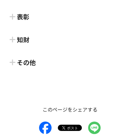
表彰
Japan Venture Awards
知財
独立行政法人中小企業基盤整備機構 四国本部
香川県知財総合支援窓口
その他
革新的かつ潜在成長力の高い事業や、社会的課題の解
公益財団法人かがわ産業支援財団
丸亀市創業機運醸成講座（交流
決に資する事業を行う、志の高いベンチャー企業の経
cafe）
営者を称える表彰制度です。
アイデア段階から事業展開、海外展開までの様々な経
営課題に対し、様々な関係機関と緊密に連携しなが
丸亀市
このページをシェアする
対象者：
#ミドル期
#レイター期
ら、知財の側面から支援します。
支援類型：
#表彰
丸亀市・丸亀商工会議所では、香川県よろず支援拠点
対象者：
#起業前・プレシード期
#シード期
などと協力し、丸亀市創業機運醸成講座「起業が気に