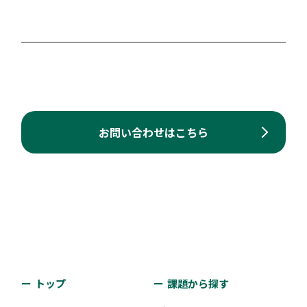
#アーリー期
#ミドル期
#レイター期
なる方のための『交流cafe』」を開催しています。
「J-Startup WEST」プログラム
支援類型：
#知財
対象者：
#起業前・プレシード期
四国経済産業局
支援類型：
#その他
中国地域・四国地域から全国・世界へはばたく有望な
お問い合わせはこちら
スタートアップをJ-Startup WEST 選定企業として選
事業承継・M&Aサポート
定し、公的機関と民間企業が連携して集中支援を実施
することで、選定企業の飛躍的な成長をサポートして
株式会社香川銀行
いく。
世代交代や後継者不在による事業の引継ぎに関するニ
対象者：
#アーリー期
#ミドル期
ーズにお応えしております。また、M&Aによる事業拡
支援類型：
#表彰
大も支援しております。
トップ
課題から探す