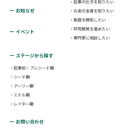
・起業の仕方を知りたい
対象者：
#ミドル期
#レイター期
お知らせ
・お金の支援を知りたい
支援類型：
#その他
・販路を開拓したい
・研究開発を進めたい
イベント
・専門家に相談したい
TIP*S
ステージから探す
独立行政法人中小企業基盤整備機構 四国本部
・起業前・プレシード期
・シード期
起業に関心がある方などに向けて、参加者同士の対話
・アーリー期
を通じた「気づき」や「学び」を得る、様々なテーマ
・ミドル期
のワークショップやイベントを開催します。
・レイター期
対象者：
#起業前・プレシード期
お問い合わせ
支援類型：
#その他