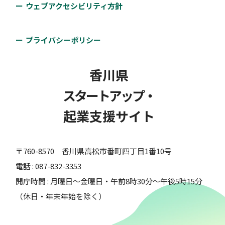
ウェブアクセシビリティ方針
スタートアップ支援策・公募情報サ
プライバシーポリシー
イト（経済産業省関連）
香川県
四国経済産業局
スタートアップ・
経済産業省及びその関係独立行政法人等が用意してい
起業支援サイト
る、補助金や税制、アクセラレーションプログラムな
どのスタートアップ向けの支援策概要を紹介するウェ
〒760-8570 香川県高松市番町四丁目1番10号
ブサイト。
電話 : 087-832-3353
開庁時間 : 月曜日～金曜日・午前8時30分～午後5時15分
対象者：
#起業前・プレシード期
#シード期
（休日・年末年始を除く）
#アーリー期
#ミドル期
#レイター期
支援類型：
#その他