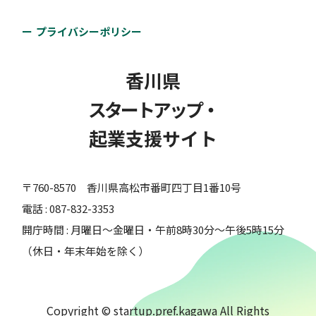
プライバシーポリシー
グローバルイノベーター創出プログ
ラム ―J-StarX―
香川県
スタートアップ・
独立行政法人日本貿易振興機構 香川貿易情報センタ
ー
起業支援サイト
海外展開を見据え活動する起業家を一人でも多く増や
〒760-8570 香川県高松市番町四丁目1番10号
すべく、起業家や具体的な企業アイデアをお持ちの方
電話 : 087-832-3353
向けに、世界のトップを走るスタートアップ・エコシ
開庁時間 : 月曜日～金曜日・午前8時30分～午後5時15分
ステムの現場での実地研修や、現地キーパーソンと交
（休日・年末年始を除く）
流可能なビジネス拠点等の活…
対象者：
#起業前・プレシード期
Copyright © startup.pref.kagawa All Rights