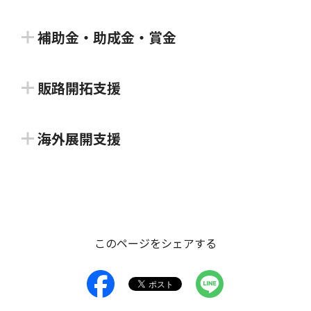
補助金・助成金・賞金
高松市特産品・伝統的ものづくり販
販路開拓支援
売促進事業補助金
高松市特産品・伝統的ものづくり販
海外展開支援
高松市
売促進事業補助金
海外テックイベントへの出展支援
高松市の特産品及び伝統的ものづくりに関する製品の
高松市
販売促進のために要する、販路開拓、広告宣伝等の経
独立行政法人日本貿易振興機構 香川貿易情報センタ
費の一部について、予算の範囲内で補助します。
高松市の特産品及び伝統的ものづくりに関する製品の
このページをシェアする
ー
販売促進のために要する、販路開拓、広告宣伝等の経
対象者：
#アーリー期
#ミドル期
#レイター期
費の一部について、予算の範囲内で補助します。
世界の主要テックイベントに、J-Startupパビリオン
支援類型：
#補助金・助成金・賞金
#販路開拓支援
を設け、スタートアップ企業に参加機会を提供しま