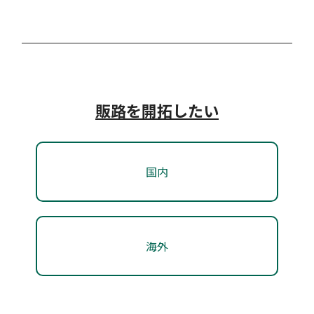
対象者：
#アーリー期
#ミドル期
#レイター期
す。出展だけでなく英語ピッチトレーニング、事業戦
支援類型：
#補助金・助成金・賞金
#販路開拓支援
高松市新市場販路開拓事業補助金
略へのメンタリング、メディア対策等も通じて日系ス
タートアップの海外でのネット…
高松市
高松市新市場販路開拓事業補助金
対象者：
#シード期
#アーリー期
#ミドル期
販路を開拓したい
#レイター期
高松市内の中小企業者が、自社の製品、サービス又は
高松市
支援類型：
#海外展開支援
技術等の新たな販路を開拓するために、見本市、オン
国内
ライン見本市又は越境ECモールへの自社製品等の出
高松市内の中小企業者が、自社の製品、サービス又は
展に要する経費の一部について、予算の範囲内で補助
技術等の新たな販路を開拓するために、見本市、オン
グローバル・アクセラレーション・
します。
ライン見本市又は越境ECモールへの自社製品等の出
ハブ
海外
展に要する経費の一部について、予算の範囲内で補助
対象者：
#アーリー期
#ミドル期
#レイター期
します。
独立行政法人日本貿易振興機構 香川貿易情報センタ
支援類型：
#補助金・助成金・賞金
#販路開拓支援
ー