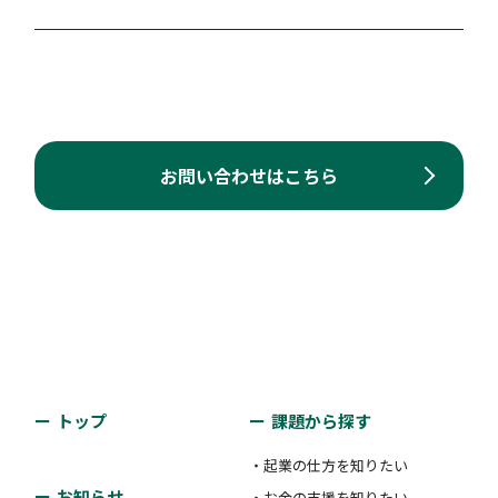
対象者：
#アーリー期
#ミドル期
#レイター期
支援類型：
#補助金・助成金・賞金
#販路開拓支援
世界の主要なスタートアップ・エコシステムセンシン
地域において、現地有力アクセラレーター等と連携し
て、日系スタートアップ企業のグローバル展開を支援
します。 現地エコシステム・ビジネス環境の情報を
お問い合わせはこちら
提供。 世界各国の専…
対象者：
#シード期
#アーリー期
#ミドル期
#レイター期
支援類型：
#海外展開支援
トップ
課題から探す
アクセラプログラム（Global
Startup Acceleration
・起業の仕方を知りたい
Program/GSAP）
お知らせ
・お金の支援を知りたい