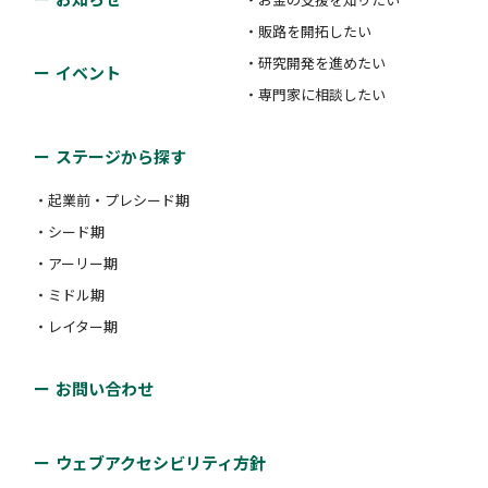
・販路を開拓したい
・研究開発を進めたい
独立行政法人日本貿易振興機構 香川貿易情報センタ
イベント
・専門家に相談したい
ー
ステージから探す
※法人化している必要あり アクセラレーターの幅広
・起業前・プレシード期
い有力講師陣による講義、世界トップレベルのメンタ
・シード期
ーネットワーク、海外投資家やパートナー候補企業と
・アーリー期
のマッチング等を通じ、勢いのある世界展開に向けた
・ミドル期
高い視点と海外へのコネク…
・レイター期
対象者：
#シード期
#アーリー期
#ミドル期
お問い合わせ
#レイター期
支援類型：
#海外展開支援
ウェブアクセシビリティ方針