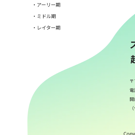
・アーリー期
・ミドル期
・レイター期
〒
電話
開
（
Copyr