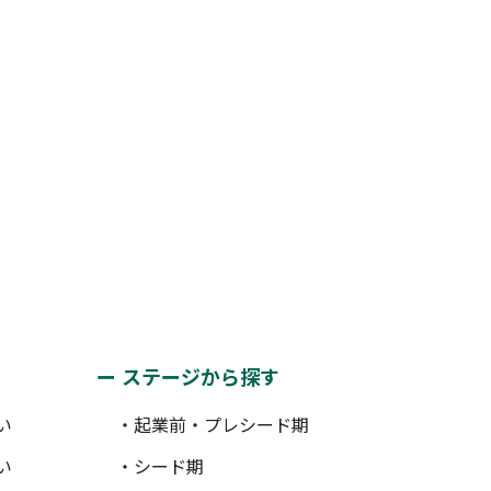
ステージから探す
い
・起業前・プレシード期
い
・シード期