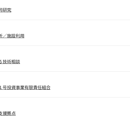
同研究
析／施設利用
る技術相談
１号投資事業有限責任組合
支援拠点