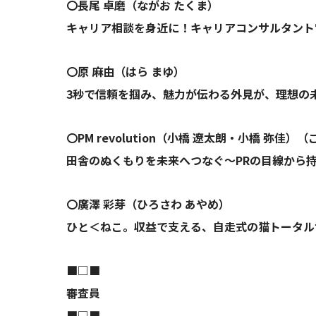
〇長尾 卓磨（ながお たくま）
キャリア相談を身近に！キャリアコンサルタント
〇原 麻由（はら まゆ）
3秒で信頼を掴み、魅力が伝わる外見が、理想の
〇PM revolution（小橋 遼太朗・小橋 弥佳
田舎のぬくもりを未来へつなぐ～PRの目線から
〇廣澤 彩芽（ひろさわ あやめ）
ひと＜ねこ。収益で支える、自走式の猫トータル
■□■
審査員
■□■